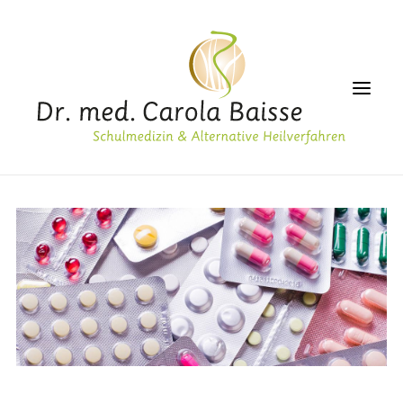
PRAXIS
GESUNDHEIT
ALTERNATIVMEDIZIN
ÄSTHETIK
LABOR
ERNÄHRUNG
SERVICE