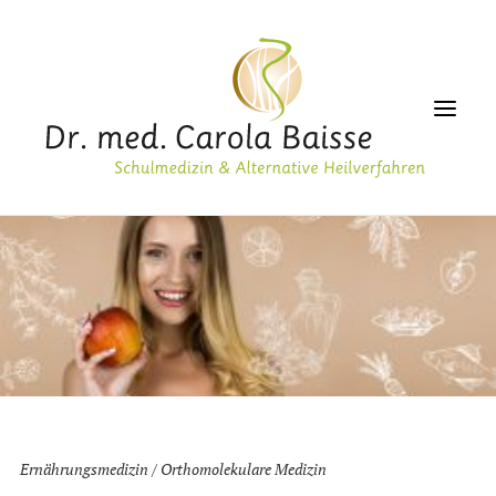
PRAXIS
GESUNDHEIT
ALTERNATIVMEDIZIN
ÄSTHETIK
LABOR
ERNÄHRUNG
Ernährungsmedizin / Orthomolekulare Medizin
SERVICE