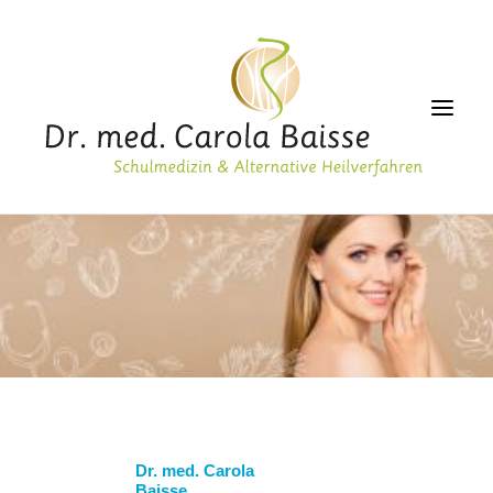
PRAXIS
GESUNDHEIT
ALTERNATIVMEDIZIN
ÄSTHETIK
LABOR
ERNÄHRUNG
Dr. med. Carola
SERVICE
Baisse