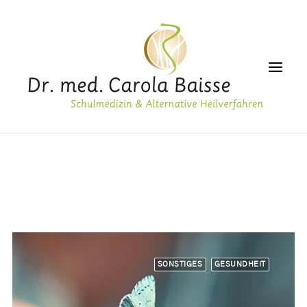
PRAXIS
GESUNDHEIT
ALTERNATIVMEDIZIN
ÄSTHETIK
LABOR
SONSTIGES
GESUNDHEIT
ERNÄHRUNG
SERVICE